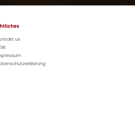
htliches
ontakt us
GB
mpressum
atenschutzerklärung