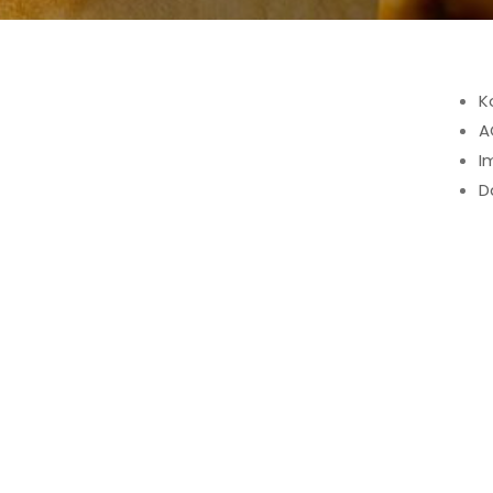
K
A
I
D